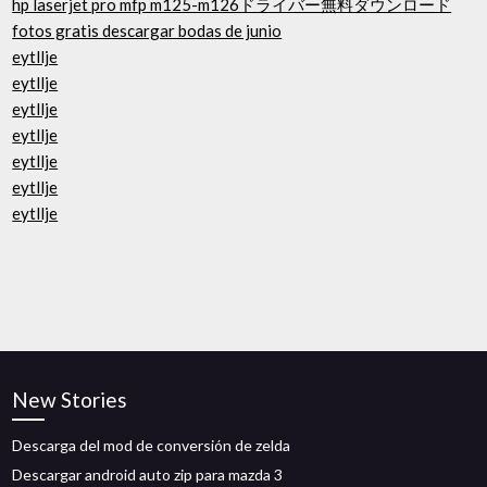
hp laserjet pro mfp m125-m126ドライバー無料ダウンロード
fotos gratis descargar bodas de junio
eytllje
eytllje
eytllje
eytllje
eytllje
eytllje
eytllje
New Stories
Descarga del mod de conversión de zelda
Descargar android auto zip para mazda 3