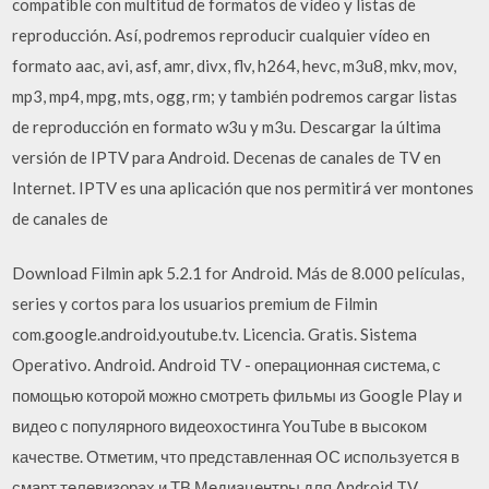
compatible con multitud de formatos de vídeo y listas de
reproducción. Así, podremos reproducir cualquier vídeo en
formato aac, avi, asf, amr, divx, flv, h264, hevc, m3u8, mkv, mov,
mp3, mp4, mpg, mts, ogg, rm; y también podremos cargar listas
de reproducción en formato w3u y m3u. Descargar la última
versión de IPTV para Android. Decenas de canales de TV en
Internet. IPTV es una aplicación que nos permitirá ver montones
de canales de
Download Filmin apk 5.2.1 for Android. Más de 8.000 películas,
series y cortos para los usuarios premium de Filmin
com.google.android.youtube.tv. Licencia. Gratis. Sistema
Operativo. Android. Android TV - операционная система, с
помощью которой можно смотреть фильмы из Google Play и
видео с популярного видеохостинга YouTube в высоком
качестве. Отметим, что представленная ОС используется в
смарт телевизорах и ТВ Медиацентры для Android TV.