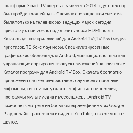
платформе Smart TV впервые заявили в 2014 году, с тех пор
был пройден долгий путь. Сначала операционная система
была только на телевизорах ведущих марок, сегодня
приставку с ней можно подключить через HDMI порт к
Каталог лучших приложений для Android TV (TV Box) медиа-
приставок. ТВ бокс лаунчеры. Специализированные
графические оболочки для Android, меняющие внешний вид,
упрощающие сортировку и запуск приложений на приставке.
Каталог программ для Android TV Box. Скачать бесплатно
приложения для медиа-приставок: лаунчеры и погодные
инфомеры, системные утилиты и офисные приложения,
программы мультимедиа и мессенджеры. Android TV
позволяет смотреть на большом экране фильмы из Google
Play, онлайн-трансляции и видео с YouTube, а также многое
другое.