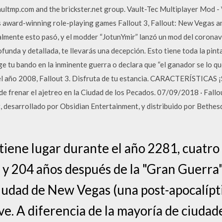
ltmp.com and the brickster.net group. Vault-Tec Multiplayer Mod - \
s award-winning role-playing games Fallout 3, Fallout: New Vegas and
nalmente esto pasó, y el modder “JotunYmir” lanzó un mod del coronav
funda y detallada, te llevarás una decepción. Esto tiene toda la pin
oge tu bando en la inminente guerra o declara que “el ganador se lo 
el año 2008, Fallout 3. Disfruta de tu estancia. CARACTERÍSTICAS ¡
ede frenar el ajetreo en la Ciudad de los Pecados. 07/09/2018 · Fall
ut, desarrollado por Obsidian Entertainment, y distribuido por Bethe
tiene lugar durante el año 2281, cuatro
3 y 204 años después de la "Gran Guerra"
ciudad de New Vegas (una post-apocalípt
ve. A diferencia de la mayoría de ciuda