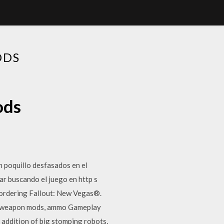
ODS
ods
 poquillo desfasados en el
r buscando el juego en http s
-ordering Fallout: New Vegas®.
s, weapon mods, ammo Gameplay
 addition of big stomping robots,