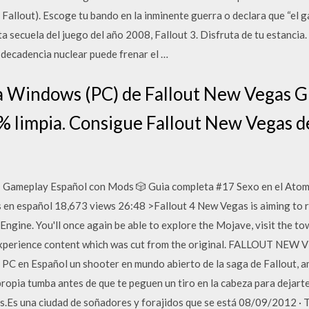
r Fallout). Escoge tu bando en la inminente guerra o declara que “el 
 secuela del juego del año 2008, Fallout 3. Disfruta de tu estanc
 decadencia nuclear puede frenar el …
ra Windows (PC) de Fallout New Vegas 
0 % limpia. Consigue Fallout New Vegas 
 Gameplay Español con Mods 🎲 Guia completa #17 Sexo en el Atomi
 en español 18,673 views 26:48 >Fallout 4 New Vegas is aiming to 
 Engine. You'll once again be able to explore the Mojave, visit the to
experience content which was cut from the original. FALLOUT N
PC en Español un shooter en mundo abierto de la saga de Fallout, a
propia tumba antes de que te peguen un tiro en la cabeza para dejart
s.Es una ciudad de soñadores y forajidos que se está 08/09/2012 · T