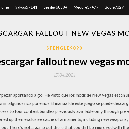
Home
Salvas57141
Lessley68584
Medure17477
Boole9327
SCARGAR FALLOUT NEW VEGAS M
STENGLE9090
scargar fallout new vegas m
17.04.2021
pezar aportando algo. He visto que los mods de New Vegas están un
yrim algunos nos ponemos El manual de este juego se puede descarga
cess to four content bundles previously available only through pre
ened up their exclusive cache of armaments, including new weapon
out There’s not a game out there that couldn’t be improved with the