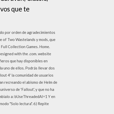
ivos que te
ando por orden de agradecimientos
ale of Two Wastelands y mods, que
 Full Collection Games. Home.
esigned with the .com. website
ñeros que hay disponibles en
a uno de ellos. Podrás llevar dos
out 4' la comunidad de usuarios
fan recreando el abismo de Helm de
universo de 'Fallout', y que no ha
Cámbialo a: bUseThreadedAI=1 Y en
modo "Solo lectura". 6) Repite