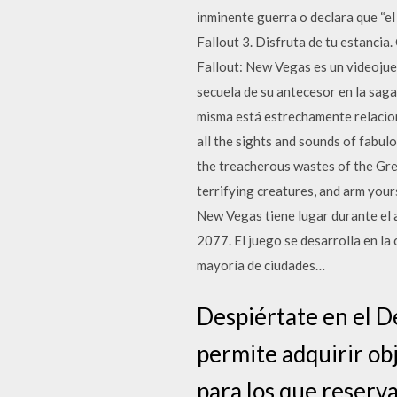
inminente guerra o declara que “e
Fallout 3. Disfruta de tu estanci
Fallout: New Vegas es un videojue
secuela de su antecesor en la saga,
misma está estrechamente relacion
all the sights and sounds of fabul
the treacherous wastes of the Gr
terrifying creatures, and arm your
New Vegas tiene lugar durante el 
2077. El juego se desarrolla en la
mayoría de ciudades…
Despiértate en el D
permite adquirir ob
para los que reserv