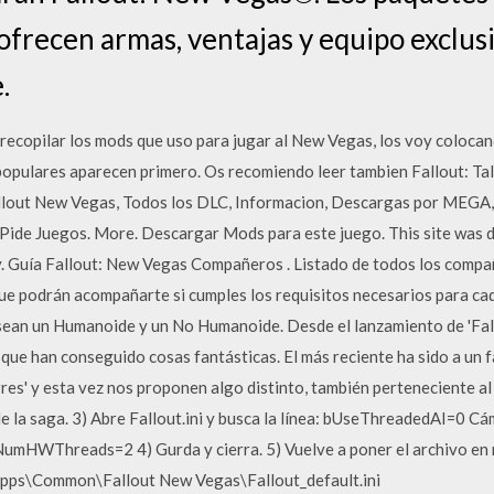
ofrecen armas, ventajas y equipo exclus
.
 a recopilar los mods que uso para jugar al New Vegas, los voy coloc
 populares aparecen primero. Os recomiendo leer tambien Fallout: T
Fallout New Vegas, Todos los DLC, Informacion, Descargas por MEGA,
ide Juegos. More. Descargar Mods para este juego. This site was d
y. Guía Fallout: New Vegas Compañeros . Listado de todos los compa
ue podrán acompañarte si cumples los requisitos necesarios para cad
ean un Humanoide y un No Humanoide. Desde el lanzamiento de 'Fall
 que han conseguido cosas fantásticas. El más reciente ha sido a un 
orres' y esta vez nos proponen algo distinto, también perteneciente al 
e la saga. 3) Abre Fallout.ini y busca la línea: bUseThreadedAI=0 
iNumHWThreads=2 4) Gurda y cierra. 5) Vuelve a poner el archivo en 
Apps\Common\Fallout New Vegas\Fallout_default.ini