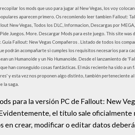
 a recopilar los mods que uso para jugar al New Vegas, los voy coloc
 populares aparecen primero. Os recomiendo leer tambien Fallout: T
Fallout New Vegas, Todos los DLC, Informacion, Descargas por MEGA,
ide Juegos. More. Descargar Mods para este juego. This site was d
y. Guía Fallout: New Vegas Compañeros . Listado de todos los compa
ue podrán acompañarte si cumples los requisitos necesarios para cad
ean un Humanoide y un No Humanoide. Desde el lanzamiento de 'Fall
 que han conseguido cosas fantásticas. El más reciente ha sido a un 
orres' y esta vez nos proponen algo distinto, también perteneciente al 
e la saga.
ds para la versión PC de Fallout: New Vega
Evidentemente, el título sale oficialment
os en crear, modificar o editar datos deber