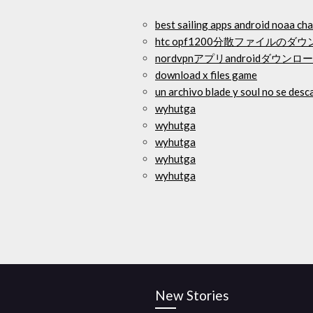
best sailing apps android noaa ch
htc opf1200分散ファイルのダ
nordvpnアプリandroidダウンロ
download x files game
un archivo blade y soul no se des
wyhutga
wyhutga
wyhutga
wyhutga
wyhutga
New Stories