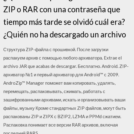
ZIP o RAR con una contraseña que
tiempo más tarde se olvidó cuál era?
¿Quién no ha descargado un archivo
Структура ZIP-файла с прошивкой. После загрузки
распакуем архив с помощью любого архиватора. Extrae el
archivo JAR que acabas de descargar. Бесплатно. Android. ZIP-
архиватор №1 и первый архиватор для Android™ с 2009.
AndroZip™ Manager поможет вам копировать, удалять,
перемещать, распаковывать, сжимать, работать с
зашифрованными архивами, искать и организовывать ваши
файлы, музыку Кроме стандартных ZIP файлов, могут быть
распакованы ZIP и ZIPX с BZIP2, LZMA и PPMd сжатием.
Распаковка понимает все версии RAR архивов, включая
последний RAR5.