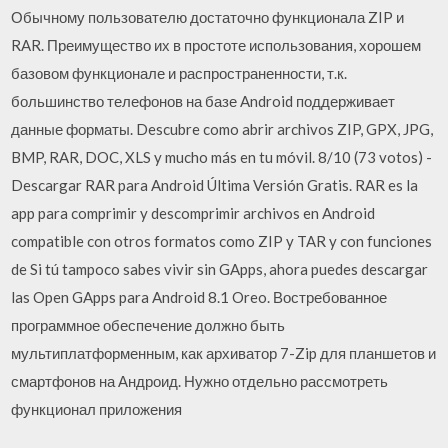
Обычному пользователю достаточно функционала ZIP и
RAR. Преимущество их в простоте использования, хорошем
базовом функционале и распространенности, т.к.
большинство телефонов на базе Android поддерживает
данные форматы. Descubre como abrir archivos ZIP, GPX, JPG,
BMP, RAR, DOC, XLS y mucho más en tu móvil. 8/10 (73 votos) -
Descargar RAR para Android Última Versión Gratis. RAR es la
app para comprimir y descomprimir archivos en Android
compatible con otros formatos como ZIP y TAR y con funciones
de Si tú tampoco sabes vivir sin GApps, ahora puedes descargar
las Open GApps para Android 8.1 Oreo. Востребованное
программное обеспечение должно быть
мультиплатформенным, как архиватор 7-Zip для планшетов и
смартфонов на Андроид. Нужно отдельно рассмотреть
функционал приложения