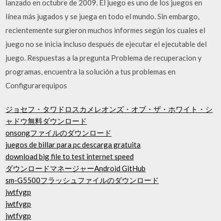
lanzado en octubre de 2009. El juego es uno de los juegos en
línea más jugados y se juega en todo el mundo. Sin embargo,
recientemente surgieron muchos informes según los cuales el
juego no se inicia incluso después de ejecutar el ejecutable del
juego. Respuestas a la pregunta Problema de recuperacion y
programas, encuentra la solución a tus problemas en
Configurarequipos
ジョセフ・タワドロスカメレオンズ・オブ・ザ・ホワイト・シ
ャドウ無料ダウンロード
onsongファイルのダウンロード
juegos de billar para pc descarga gratuita
download big file to test internet speed
ダウンロードマネージャーAndroid GitHub
sm-G5500フラッシュファイルのダウンロード
jwtfygp
jwtfygp
jwtfygp