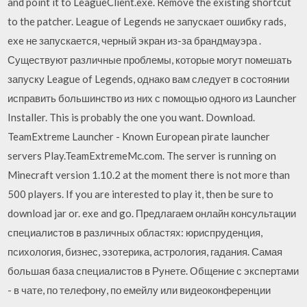
and point it to LeagueClient.exe. Remove the existing shortcut
to the patcher. League of Legends не запускает ошибку rads,
exe не запускается, черный экран из-за брандмауэра .
Существуют различные проблемы, которые могут помешать
запуску League of Legends, однако вам следует в состоянии
исправить большинство из них с помощью одного из Launcher
Installer. This is probably the one you want. Download.
TeamExtreme Launcher - Known European pirate launcher
servers Play.TeamExtremeMc.com. The server is running on
Minecraft version 1.10.2 at the moment there is not more than
500 players. If you are interested to play it, then be sure to
download jar or. exe and go. Предлагаем онлайн консультации
специалистов в различных областях: юриспруденция,
психология, бизнес, эзотерика, астрология, гадания. Самая
большая база специалистов в Рунете. Общение с экспертами
- в чате, по телефону, по емейлу или видеоконференции