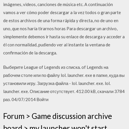
imágenes, videos, canciones de música etc. A continuación
vamos a ver cómo poder descargar a la vez todos o gran parte
de estos archivos de una forma rápida y directa, no de uno en
uno, que nos haría tirarnos horas Para descargar un archivo,
simplemente debemos ir hasta su enlace de descarga y acceder a
él con normalidad, pudiendo ver al instante la ventana de
confirmación de la descarga.
Выберите League of Legends из списка. of Legends на
рабочем столе или по файлу lol. launcher. exe в папке, куда вы
установили игру. Загрузка файла - lol. launcher. exe. lol.
launcher. exe. Описание отсутствует. 412.00 kB, скачали 3784
раз. 04/07/2014 Войти
Forum > Game discussion archive
board > my launcher won't start,