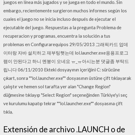
juegos en línea más jugados y se juega en todo el mundo. Sin
embargo, recientemente surgieron muchos informes según los
cuales el juego no se inicia incluso después de ejecutar el
ejecutable del juego. Respuestas a la pregunta Problema de
recuperacion y programas, encuentra la solución a tus
problemas en Configurarequipos 29/05/2013 그래픽카드 업데
이터랑 자바 설치하고 재부팅햇는데 lol.launcher.exe응용프로그
램이 안된다고 하니 멘붕이 오네요 ㅠ_ㅠ아시는분 댓글좀 부탁드
립니다 06/11/2010 Ekteki dosyayının içeriğini C: sürücüne
çıkart, sonra ""lol.launcher.exe"" dosyasının üstüne çift tıklayarak
çalıştır ve hemen sol tarafta yer alan "Change Region"
düğmesine tıklayıp "Select Region" seçeneğinden Türkiye'yi seç
ve kurulumu kapatıp tekrar ""lol.launcher.exe"" dosyasına çift
tıkla.
Extensión de archivo .LAUNCH o de