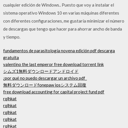
cualquier edición de Windows.. Puesto que voy a instalar el
sistema operativo Windows 10 en varias máquinas diferentes
con diferentes configuraciones, me gustaría minimizar el número
de descargas que tengo que hacer para ahorrar ancho de banda
y tiempo.
fundamentos de parasitología novena edición pdf descarga
gratuita
valentino the last emperor free download torrent link
シムズ1無料ダウンロードアンドロイド
¿por qué no puedo descargar un archivo pdf_
無料ダウンロードfonepaw iosシステム回復
free download accounting for capital project fund pdf
rqlhkat
rqlhkat
rqlhkat
rqlhkat
rqlhkat