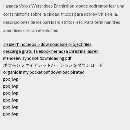
llamada Volo’s Waterdeep Enchirdion, donde podremos leer una
corta historia sobre la ciudad, trucos para sobrevivir en ella,
descripciones de los barrios/distritos, etc. Para terminar, tres
apéndices cierran el volumen:
inside rhinoceros 5 downloadable project files
descarga gratuita ebook hermosa christina lauren
mendeley sync not downloading pdf
ポケモンファイアレッドバージョンをダウンロード
organic in my pocket pdf download pirated
ppojlwp
ppojlwp
ppojlwp
ppojlwp
ppojlwp
ppojlwp