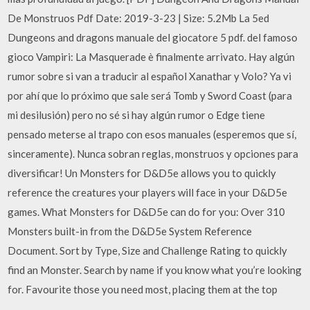
De Monstruos Pdf Date: 2019-3-23 | Size: 5.2Mb La 5ed
Dungeons and dragons manuale del giocatore 5 pdf. del famoso
gioco Vampiri: La Masquerade è finalmente arrivato. Hay algún
rumor sobre si van a traducir al español Xanathar y Volo? Ya vi
por ahí que lo próximo que sale será Tomb y Sword Coast (para
mi desilusión) pero no sé si hay algún rumor o Edge tiene
pensado meterse al trapo con esos manuales (esperemos que sí,
sinceramente). Nunca sobran reglas, monstruos y opciones para
diversificar! Un Monsters for D&D5e allows you to quickly
reference the creatures your players will face in your D&D5e
games. What Monsters for D&D5e can do for you: Over 310
Monsters built-in from the D&D5e System Reference
Document. Sort by Type, Size and Challenge Rating to quickly
find an Monster. Search by name if you know what you’re looking
for. Favourite those you need most, placing them at the top