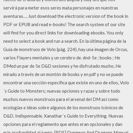
servirá para meter esos seres mata personajes en nuestras
aventuras…. Just download the electronic version of the book in
PDF or EPUB and read e-books! The search system of our site
will find for you direct links for downloading ebooks. You only
need to select a book and run a search. En la última página de la
Guía de monstruos de Volo (pág. 224), hay una imagen de Orcus,
varios Flayers mentales y un cerebro de. dnd-5e ; books ; He
DMed un par de 5e D&D sesiones y he disfrutado mucho, He
mirado a través de un montón de books y en pdf y no se puede
encontrar una sección específica que existe en uno de ellos, Volo
´s Guide to Monsters; nuevas opciones y razas y sobre todo
muchos nuevos monstruos para el arsenal del DM así como
ecologías e ideas sobre algunos de los monstruos icónicos de
D&D. Indispensable. Xanathar´s Guide to Everything. Nuevas
opciones para el reglamento que antes eran opcionales y dan
más profundidad al juego. [PDF] Dungeon And Dragons Manual