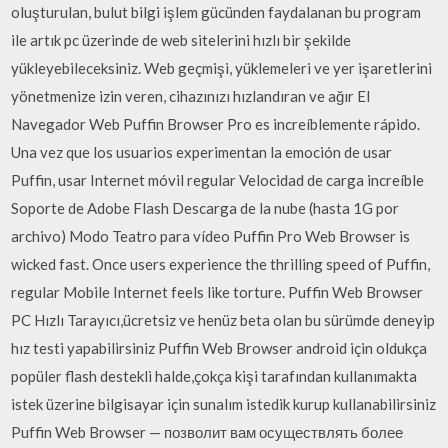
oluşturulan, bulut bilgi işlem gücünden faydalanan bu program
ile artık pc üzerinde de web sitelerini hızlı bir şekilde
yükleyebileceksiniz. Web geçmişi, yüklemeleri ve yer işaretlerini
yönetmenize izin veren, cihazınızı hızlandıran ve ağır El
Navegador Web Puffin Browser Pro es increíblemente rápido.
Una vez que los usuarios experimentan la emoción de usar
Puffin, usar Internet móvil regular Velocidad de carga increíble
Soporte de Adobe Flash Descarga de la nube (hasta 1G por
archivo) Modo Teatro para vídeo Puffin Pro Web Browser is
wicked fast. Once users experience the thrilling speed of Puffin,
regular Mobile Internet feels like torture. Puffin Web Browser
PC Hızlı Tarayıcı,ücretsiz ve henüz beta olan bu sürümde deneyip
hız testi yapabilirsiniz Puffin Web Browser android için oldukça
popüler flash destekli halde,çokça kişi tarafından kullanımakta
istek üzerine bilgisayar için sunalım istedik kurup kullanabilirsiniz
Puffin Web Browser — позволит вам осуществлять более