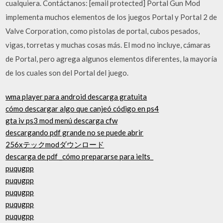
cualquiera. Contáctanos: [email protected] Portal Gun Mod
implementa muchos elementos de los juegos Portal y Portal 2 de
Valve Corporation, como pistolas de portal, cubos pesados,
vigas, torretas y muchas cosas más. El mod no incluye, cámaras
de Portal, pero agrega algunos elementos diferentes, la mayoría
de los cuales son del Portal del juego.
wma player para android descarga gratuita
cómo descargar algo que canjeó código en ps4
gta iv ps3 mod menú descarga cfw
descargando pdf grande no se puede abrir
256xテックmodダウンロード
descarga de pdf _cómo prepararse para ielts_
puqugpp
puqugpp
puqugpp
puqugpp
puqugpp