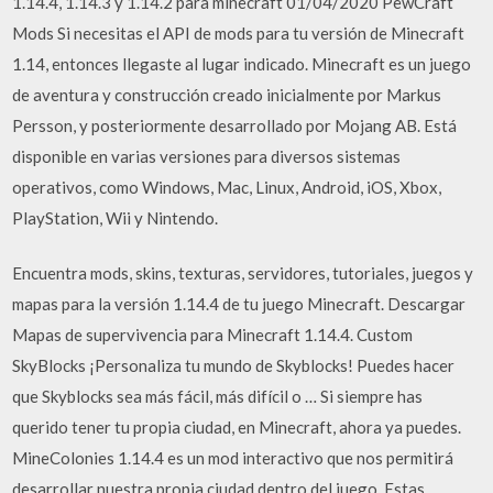
1.14.4, 1.14.3 y 1.14.2 para minecraft 01/04/2020 PewCraft
Mods Si necesitas el API de mods para tu versión de Minecraft
1.14, entonces llegaste al lugar indicado. Minecraft es un juego
de aventura y construcción creado inicialmente por Markus
Persson, y posteriormente desarrollado por Mojang AB. Está
disponible en varias versiones para diversos sistemas
operativos, como Windows, Mac, Linux, Android, iOS, Xbox,
PlayStation, Wii y Nintendo.
Encuentra mods, skins, texturas, servidores, tutoriales, juegos y
mapas para la versión 1.14.4 de tu juego Minecraft. Descargar
Mapas de supervivencia para Minecraft 1.14.4. Custom
SkyBlocks ¡Personaliza tu mundo de Skyblocks! Puedes hacer
que Skyblocks sea más fácil, más difícil o … Si siempre has
querido tener tu propia ciudad, en Minecraft, ahora ya puedes.
MineColonies 1.14.4 es un mod interactivo que nos permitirá
desarrollar nuestra propia ciudad dentro del juego. Estas