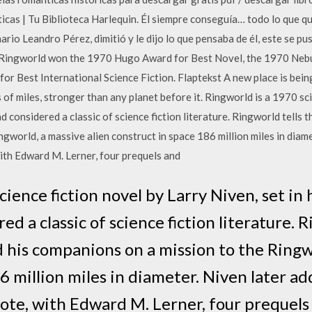
cas | Tu Biblioteca Harlequin. Él siempre conseguía… todo lo que qu
nario Leandro Pérez, dimitió y le dijo lo que pensaba de él, este se pu
l Ringworld won the 1970 Hugo Award for Best Novel, the 1970 Nebu
or Best International Science Fiction. Flaptekst A new place is being
of miles, stronger than any planet before it. Ringworld is a 1970 sci
 considered a classic of science fiction literature. Ringworld tells 
gworld, a massive alien construct in space 186 million miles in diam
ith Edward M. Lerner, four prequels and
cience fiction novel by Larry Niven, set i
d a classic of science fiction literature. R
 his companions on a mission to the Ringw
6 million miles in diameter. Niven later a
ote, with Edward M. Lerner, four prequels