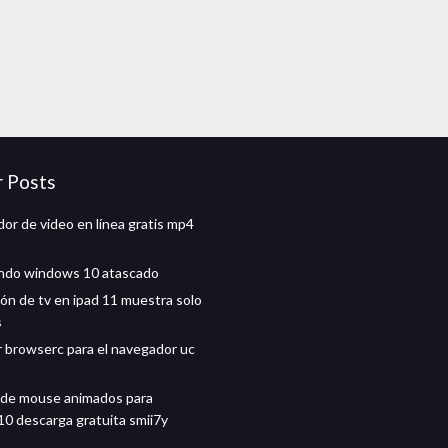
r Posts
or de video en línea gratis mp4
ndo windows 10 atascado
ión de tv en ipad 11 muestra solo
s
 browserc para el navegador uc
 de mouse animados para
0 descarga gratuita smii7y