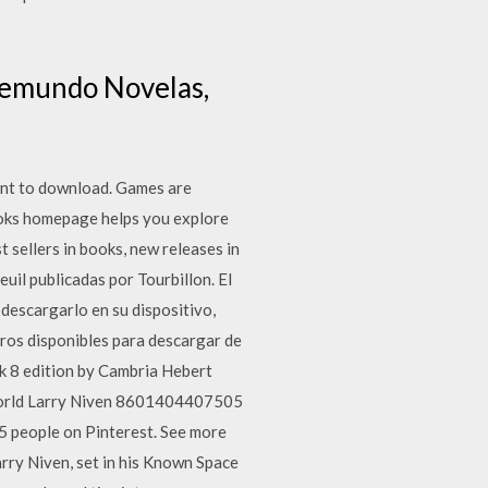
elemundo Novelas,
ant to download. Games are
ooks homepage helps you explore
 sellers in books, new releases in
uil publicadas por Tourbillon. El
 descargarlo en su dispositivo,
bros disponibles para descargar de
k 8 edition by Cambria Hebert
orld Larry Niven 8601404407505
5 people on Pinterest. See more
Larry Niven, set in his Known Space