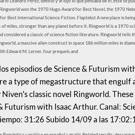
nario Leandro Pérez, dimitió y le dijo lo que pensaba de él, este se pu
l Ringworld won the 1970 Hugo Award for Best Novel, the 1970 Nebu
or Best International Science Fiction. Flaptekst A new place is being
of miles, stronger than any planet before it. Ringworld is a 1970 sci
 considered a classic of science fiction literature. Ringworld tells 
gworld, a massive alien construct in space 186 million miles in diam
ith Edward M. Lerner, four prequels and
los episodios de Science & Futurism wit
re a type of megastructure that engulf an
 Niven's classic novel Ringworld. These 
 Futurism with Isaac Arthur. Canal: Sc
Tiempo: 31:26 Subido 14/09 a las 17:0
 Romántica y erótica en español y gratis Related results: descargar 