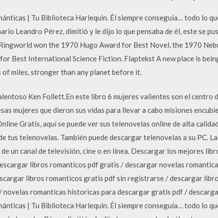
nticas | Tu Biblioteca Harlequin. Él siempre conseguía… todo lo que
nario Leandro Pérez, dimitió y le dijo lo que pensaba de él, este se pu
l Ringworld won the 1970 Hugo Award for Best Novel, the 1970 Nebu
or Best International Science Fiction. Flaptekst A new place is being
of miles, stronger than any planet before it.
entoso Ken Follett.En este libro 6 mujeres valientes son el centro de
sas mujeres que dieron sus vidas para llevar a cabo misiones encubi
line Gratis, aquí se puede ver sus telenovelas online de alta calidad
a de tus telenovelas. También puede descargar telenovelas a su PC. 
 de un canal de televisión, cine o en línea. Descargar los mejores li
descargar libros romanticos pdf gratis / descargar novelas romantica
scargar libros romanticos gratis pdf sin registrarse / descargar libr
 / novelas romanticas historicas para descargar gratis pdf / descarga
nticas | Tu Biblioteca Harlequin. Él siempre conseguía… todo lo que