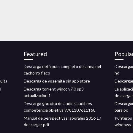
Featured
Popula
Descarga del álbum completo del arma del
Descargad
cachorro flaco
hd
uita
Descarga de yosemite sin app store
Descarga
l
Descarga torrent wincc v7.0 sp3
La aplicac
actualización 1
descarga
Descarga gratuita de audios audibles
Descargar
competencia objetiva 9781107611160
para pc
Manual de perspectivas laborales 2016 17
Punteros
descargar pdf
windows 1