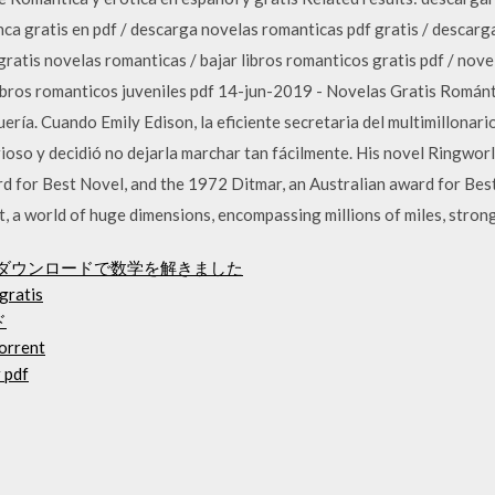
a gratis en pdf / descarga novelas romanticas pdf gratis / descarga
 gratis novelas romanticas / bajar libros romanticos gratis pdf / nov
ibros romanticos juveniles pdf 14-jun-2019 - Novelas Gratis Románti
ría. Cuando Emily Edison, la eficiente secretaria del multimillonario 
urioso y decidió no dejarla marchar tan fácilmente. His novel Ringw
 for Best Novel, and the 1972 Ditmar, an Australian award for Best 
lt, a world of huge dimensions, encompassing millions of miles, strong
語pdfダウンロードで数学を解きました
gratis
ド
orrent
 pdf