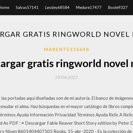
Home
Salvas57141
Lessley68584
Medure17477
Boole9327
RGAR GRATIS RINGWORLD NOVEL
MARENTES36648
argar gratis ringworld novel 
29.04.2021
s portadas aquí diseñadas son de mi autoría. El banco de imágenes,
snudar el alma. Haz búsquedas en el mayor catálogo de libros compl
Términos Ayuda Información Privacidad Términos Ayuda Relic A Relic
 PDF : ≡ Descargar Fable Reaver Short Story edition by Peter Da
ry Niven 8601404407505 Books. 15-abr-2020 - Es la colección de la