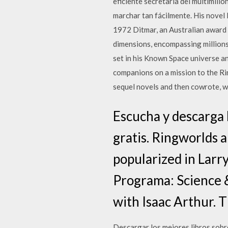
eficiente secretaria del multimillo
marchar tan fácilmente. His nove
1972 Ditmar, an Australian award f
dimensions, encompassing millions 
set in his Known Space universe and
companions on a mission to the Rin
sequel novels and then cowrote, w
Escucha y descarga 
gratis. Ringworlds a
popularized in Larry
Programa: Science &
with Isaac Arthur. 
Descargar los mejores libros sobre