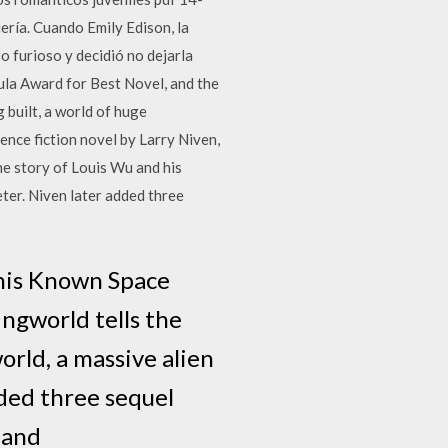
ería. Cuando Emily Edison, la
so furioso y decidió no dejarla
la Award for Best Novel, and the
 built, a world of huge
ence fiction novel by Larry Niven,
the story of Louis Wu and his
eter. Niven later added three
n his Known Space
ingworld tells the
orld, a massive alien
dded three sequel
 and