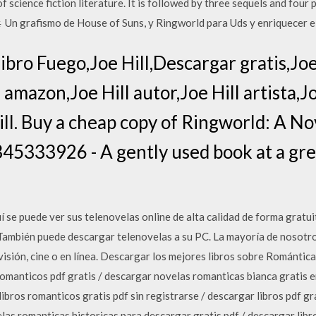
f science fiction literature. It is followed by three sequels and four
 Un grafismo de House of Suns, y Ringworld para Uds y enriquecer el
libro Fuego,Joe Hill,Descargar gratis,Joe
 amazon,Joe Hill autor,Joe Hill artista,Jo
ill. Buy a cheap copy of Ringworld: A No
333926 - A gently used book at a grea
í se puede ver sus telenovelas online de alta calidad de forma gratui
. También puede descargar telenovelas a su PC. La mayoría de nosotr
visión, cine o en línea. Descargar los mejores libros sobre Romántica
romanticos pdf gratis / descargar novelas romanticas bianca gratis 
libros romanticos gratis pdf sin registrarse / descargar libros pdf gr
elas romanticas historicas para descargar gratis pdf / descargar lib