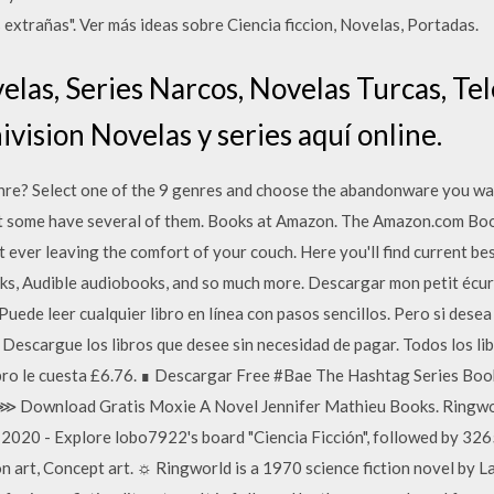
s extrañas". Ver más ideas sobre Ciencia ficcion, Novelas, Portadas.
elas, Series Narcos, Novelas Turcas, T
ivision Novelas y series aquí online.
enre? Select one of the 9 genres and choose the abandonware you w
, but some have several of them. Books at Amazon. The Amazon.com B
ever leaving the comfort of your couch. Here you'll find current best
ks, Audible audiobooks, and so much more. Descargar mon petit écure
Puede leer cualquier libro en línea con pasos sencillos. Pero si desea
Descargue los libros que desee sin necesidad de pagar. Todos los li
bro le cuesta £6.76. ∎ Descargar Free #Bae The Hashtag Series Boo
 Download Gratis Moxie A Novel Jennifer Mathieu Books. Ringw
020 - Explore lobo7922's board "Ciencia Ficción", followed by 326
tion art, Concept art. ☼ Ringworld is a 1970 science fiction novel by 