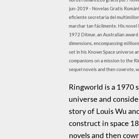
jun-2019 - Novelas Gratis Románti
eficiente secretaria del multimillo
marchar tan fácilmente. His nove
1972 Ditmar, an Australian award f
dimensions, encompassing millions 
set in his Known Space universe and
companions on a mission to the Rin
sequel novels and then cowrote, w
Ringworld is a 1970 s
universe and considere
story of Louis Wu and
construct in space 18
novels and then cowr