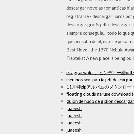
descargar novelas romanticas bianc
registrarse / descargar libros pdf
descargar gratis pdf / descargar l
siempre conseguía… todo lo que que
que pensaba de él, este se puso f
Best Novel, the 1970 Nebula Award
Flaptekst A new place is being bui
rs aggarwalは、ヒンディー
meninos sem patria pdf descargar 
11月卿zipアルバムのダウンロー
floating clouds naruse download t
guión de nudo de gidion descargar
juaeesh
juaeesh
juaeesh
juaeesh