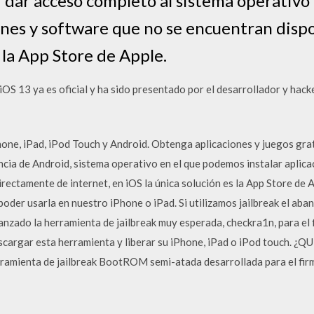
: dar acceso completo al sistema operativo
nes y software que no se encuentran dispo
o la App Store de Apple.
 iOS 13 ya es oficial y ha sido presentado por el desarrollador y ha
ne, iPad, iPod Touch y Android. Obtenga aplicaciones y juegos gratu
encia de Android, sistema operativo en el que podemos instalar aplica
ectamente de internet, en iOS la única solución es la App Store de Ap
poder usarla en nuestro iPhone o iPad. Si utilizamos jailbreak el aba
anzado la herramienta de jailbreak muy esperada, checkra1n, para el 
scargar esta herramienta y liberar su iPhone, iPad o iPod touch
amienta de jailbreak BootROM semi-atada desarrollada para el fi