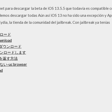
rnet para descargar la beta de iOS 13.5.5 que todavía es compatible c
emos descargar todas Aún así iOS 13 no ha sido una excepción y Ap
dia, la tienda de la comunidad del jailbreak. Con jailbreak ya tenías
ロード
ownload
fダウンロード
をダウンロードします
ドを返す方法
uc browser
ad