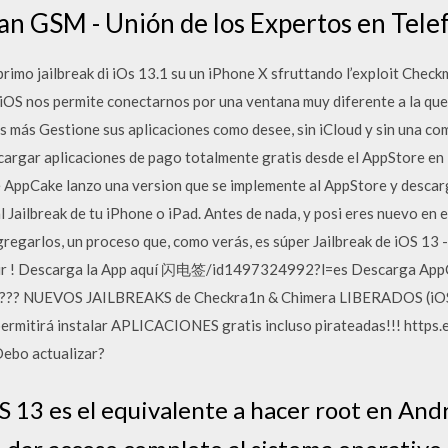
Clan GSM - Unión de los Expertos en Tele
rimo jailbreak di iOs 13.1 su un iPhone X sfruttando l’exploit Chec
iOS nos permite conectarnos por una ventana muy diferente a la que
 más Gestione sus aplicaciones como desee, sin iCloud y sin una co
rgar aplicaciones de pago totalmente gratis desde el AppStore en i
AppCake lanzo una version que se implemente al AppStore y descarg
al Jailbreak de tu iPhone o iPad. Antes de nada, y posi eres nuevo en 
regarlos, un proceso que, como verás, es súper Jailbreak de iOS 13 
eur ! Descarga la App aquí 闪电签/id1497324992?l=es Descarga AppC
S ???? NUEVOS JAILBREAKS de Checkra1n & Chimera LIBERADOS (iOS 1
ermitirá instalar APLICACIONES gratis incluso pirateadas!!! https
o actualizar?
S 13 es el equivalente a hacer root en Andr