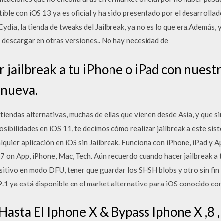
tible con iOS 13 ya es oficial y ha sido presentado por el desarroll
dia, la tienda de tweaks del Jailbreak, ya no es lo que era.Además,
 descargar en otras versiones.. No hay necesidad de
jailbreak a tu iPhone o iPad con nuestr
 nueva.
iendas alternativas, muchas de ellas que vienen desde Asia, y que si
osibilidades en iOS 11, te decimos cómo realizar jailbreak a este sis
quier aplicación en iOS sin Jailbreak. Funciona con iPhone, iPad y
 on App, iPhone, Mac, Tech. Aún recuerdo cuando hacer jailbreak a t
ositivo en modo DFU, tener que guardar los SHSH blobs y otro sin fin
1 ya está disponible en el market alternativo para iOS conocido com
Hasta El Iphone X & Bypass Iphone X ,8 , 8