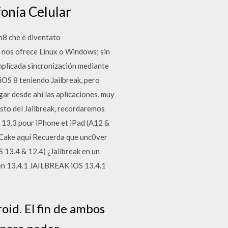
fonía Celular
km8 che è diventato
 nos ofrece Linux o Windows; sin
mplicada sincronización mediante
OS 8 teniendo Jailbreak, pero
ar desde ahi las aplicaciones, muy
esto del Jailbreak, recordaremos
- 13.3 pour iPhone et iPad (A12 &
ake aquí Recuerda que unc0ver
3.4 & 12.4) ¿Jailbreak en un
.en 13.4.1 JAILBREAK iOS 13.4.1
oid. El fin de ambos