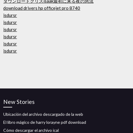
ダウンロードクリスisaak最初に来る夜の急流
download drivers hp officejet pro 8740
isdursr
isdursr
isdursr
isdursr
isdursr
isdursr
New Stories
Ubicación del archivo descargado de la web
El libro mágico de harry lorayne pdf download
Cómo descargar el archivo ical