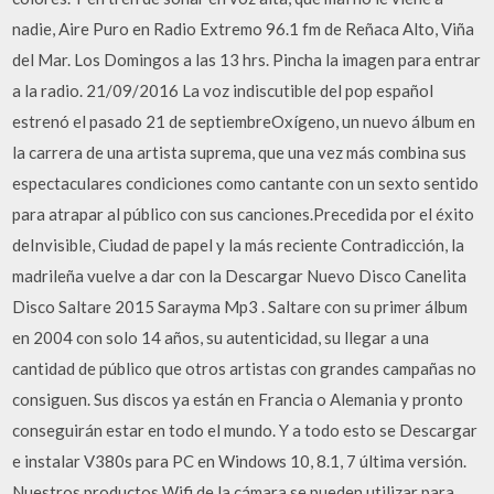
nadie, Aire Puro en Radio Extremo 96.1 fm de Reñaca Alto, Viña
del Mar. Los Domingos a las 13 hrs. Pincha la imagen para entrar
a la radio. 21/09/2016 La voz indiscutible del pop español
estrenó el pasado 21 de septiembreOxígeno, un nuevo álbum en
la carrera de una artista suprema, que una vez más combina sus
espectaculares condiciones como cantante con un sexto sentido
para atrapar al público con sus canciones.Precedida por el éxito
deInvisible, Ciudad de papel y la más reciente Contradicción, la
madrileña vuelve a dar con la Descargar Nuevo Disco Canelita
Disco Saltare 2015 Sarayma Mp3 . Saltare con su primer álbum
en 2004 con solo 14 años, su autenticidad, su llegar a una
cantidad de público que otros artistas con grandes campañas no
consiguen. Sus discos ya están en Francia o Alemania y pronto
conseguirán estar en todo el mundo. Y a todo esto se Descargar
e instalar V380s para PC en Windows 10, 8.1, 7 última versión.
Nuestros productos Wifi de la cámara se pueden utilizar para