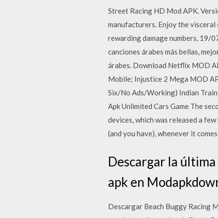
Street Racing HD Mod APK. Version
manufacturers. Enjoy the visceral 
rewarding damage numbers, 19/07/
canciones árabes más bellas, mejor
árabes. Download Netflix MOD A
Mobile; Injustice 2 Mega MOD A
Six/No Ads/Working) Indian Trai
Apk Unlimited Cars Game The secon
devices, which was released a few
(and you have), whenever it come
Descargar la última
apk en Modapkdown
Descargar Beach Buggy Racing Mod