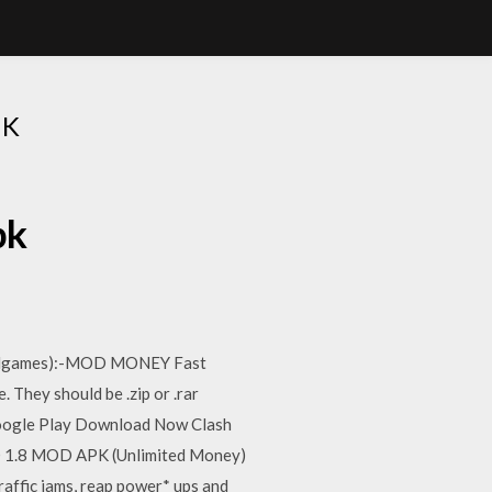
PK
pk
endgames):-MOD MONEY Fast
hey should be .zip or .rar
b Google Play Download Now Clash
 1.8 MOD APK (Unlimited Money)
raffic jams, reap power* ups and