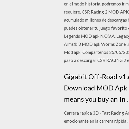
en el modo historia, podremos ir 
requiere. CSR Racing 2 MOD A
acumulado millones de descargas h
puedes obtener tu juego favorit
Legends MOD apk N.O.V.A. Legacy 
Arms® 3 MOD apk Worms Zone .io 
Mod apk; Compartenos 25/05/2020
paso a descargar CSR RACING 2 en
Gigabit Off-Road v1
Download MOD Apk Las
means you buy an In 
Carrera rápida 3D -Fast Racing An
emocionante en la carrera rápida!