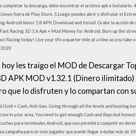
 completar la descarga, debe encontrar el archivo apk e instalarlo. 
aciones fuera de Play Store. 5.Luego puedes abrir y disfrutar el Ext
g Android latest 1.8 APK Download and Install. Grabe la acción de 
 Fast Racing 3D 1.6 Apk + Mod Money for Android. Burn up the stree
st Racing today! Live your life a quarter mile at a time as you take o
7/2020
de hoy les traigo el MOD de Descargar T
3D APK MOD v1.32.1 (Dinero ilimitado)
o que lo disfruten y lo compartan con s
old + Cash, Anti-ban. Going through all the levels and beating boss
crew in your area. You need to get enough Cash and Reps but honestly,
coches para terminales Android, que nos permitirá competir en decena
ensa campaña para un solo jugador que puede llegar a dudar más de 