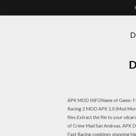
D
D
APK MOD INFOName of Game: Fas
Racing 2 MOD APK 1.0 (Mod Money)
files.Extract the file to your sd
of Crime Mad San Andreas. APK
Fast Racing combines stunning high