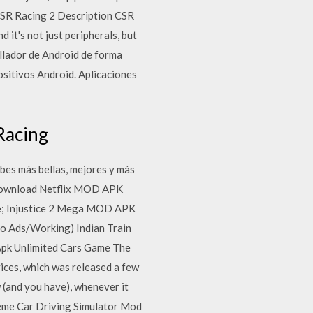
 CSR Racing 2 Description CSR
 it's not just peripherals, but
ollador de Android de forma
ositivos Android. Aplicaciones
Racing
bes más bellas, mejores y más
s. Download Netflix MOD APK
e; Injustice 2 Mega MOD APK
 Ads/Working) Indian Train
pk Unlimited Cars Game The
ices, which was released a few
 (and you have), whenever it
eme Car Driving Simulator Mod