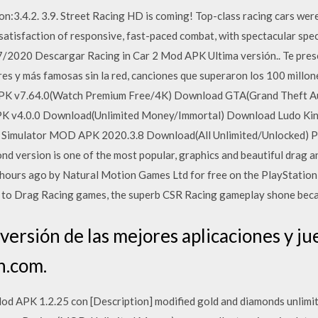
:3.4.2. 3.9. Street Racing HD is coming! Top-class racing cars we
satisfaction of responsive, fast-paced combat, with spectacular spec
2020 Descargar Racing in Car 2 Mod APK Ultima versión.. Te prese
es y más famosas sin la red, canciones que superaron los 100 millone
PK v7.64.0(Watch Premium Free/4K) Download GTA(Grand Theft Au
PK v4.0.0 Download(Unlimited Money/Immortal) Download Ludo K
n Simulator MOD APK 2020.3.8 Download(All Unlimited/Unlocked) 
d version is one of the most popular, graphics and beautiful drag 
 hours ago by Natural Motion Games Ltd for free on the PlayStation 
s to Drag Racing games, the superb CSR Racing gameplay shone beca
 versión de las mejores aplicaciones y 
.com.
 APK 1.2.25 con [Description] modified gold and diamonds unlimi