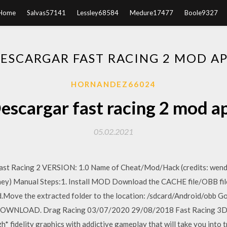
Home
Salvas57141
Lessley68584
Medure17477
Boole9327
ESCARGAR FAST RACING 2 MOD A
HORNANDEZ66024
escargar fast racing 2 mod a
05.02.2021
t Racing 2 VERSION: 1.0 Name of Cheat/Mod/Hack (credits: w
 Manual Steps:1. Install MOD Download the CACHE file/OBB file. T
card.Move the extracted folder to the location: /sdcard/Android/ob
 DOWNLOAD. Drag Racing 03/07/2020 29/08/2018 Fast Racing 3D
* fidelity graphics with addictive gameplay that will take you into t