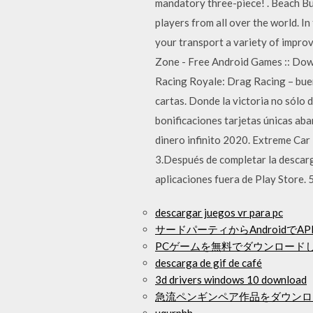
mandatory three-piece! . Beach Bu
players from all over the world. I
your transport a variety of impro
Zone - Free Android Games :: Do
Racing Royale: Drag Racing – buen
cartas. Donde la victoria no sólo 
bonificaciones tarjetas únicas 
dinero infinito 2020. Extreme Car
3.Después de completar la descarga
aplicaciones fuera de Play Store
descargar juegos vr para pc
サードパーティからAndroidで
PCゲームを無料でダウンロード
descarga de gif de café
3d drivers windows 10 download
急流ペンギンペア作品をダウンロ