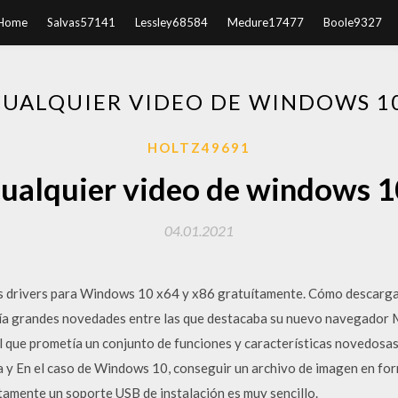
Home
Salvas57141
Lessley68584
Medure17477
Boole9327
UALQUIER VIDEO DE WINDOWS 1
HOLTZ49691
ualquier video de windows 1
04.01.2021
los drivers para Windows 10 x64 y x86 gratuítamente. Cómo descarg
a grandes novedades entre las que destacaba su nuevo navegador Mi
l que prometía un conjunto de funciones y características novedosas
 y En el caso de Windows 10, conseguir un archivo de imagen en for
ctamente un soporte USB de instalación es muy sencillo.