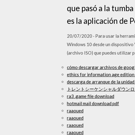
que pasó a la tumba
es la aplicación de 
20/07/2020 · Para usar la herrami
Windows 10 desde un dispositivo 
(archivo ISO) que puedes utilizar 
cómo descargar archivos de googl
ethics for information age editio
descarga de arranque de la unidad
トレントシーケンシャルダウンロ
ra3 .game file download
hotmail mail download pdf
raaoued
raaoued
raaoued
raaoued