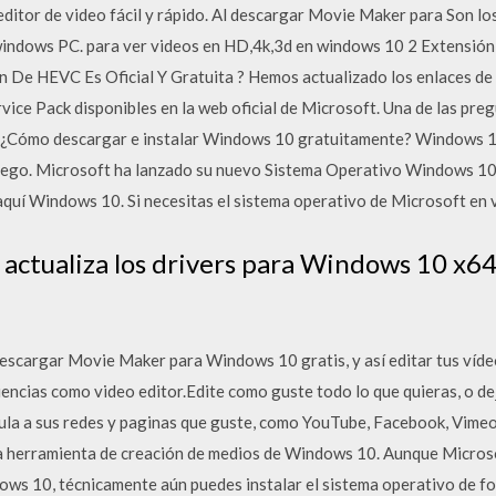
itor de video fácil y rápido. Al descargar Movie Maker para Son lo
ra windows PC. para ver videos en HD,4k,3d en windows 10 2 Extens
ón De HEVC Es Oficial Y Gratuita ? Hemos actualizado los enlaces 
rvice Pack disponibles en la web oficial de Microsoft. Una de las pre
es ¿Cómo descargar e instalar Windows 10 gratuitamente? Windows 
l juego. Microsoft ha lanzado su nuevo Sistema Operativo Windows 
quí Windows 10. Si necesitas el sistema operativo de Microsoft en va
 actualiza los drivers para Windows 10 x64
escargar Movie Maker para Windows 10 gratis, y así editar tus víde
riencias como video editor.Edite como guste todo lo que quieras, o
cula a sus redes y paginas que guste, como YouTube, Facebook, Vimeo
 herramienta de creación de medios de Windows 10. Aunque Microsof
ows 10, técnicamente aún puedes instalar el sistema operativo de fo