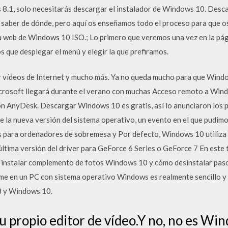
.1, solo necesitarás descargar el instalador de Windows 10. Des
a saber de dónde, pero aquí os enseñamos todo el proceso para que os
a web de Windows 10 ISO.; Lo primero que veremos una vez en la pági
s que desplegar el menú y elegir la que prefiramos.
 vídeos de Internet y mucho más. Ya no queda mucho para que Wind
Microsoft llegará durante el verano con muchas Acceso remoto a Win
on AnyDesk. Descargar Windows 10 es gratis, así lo anunciaron los p
de la nueva versión del sistema operativo, un evento en el que pudi
 para ordenadores de sobremesa y Por defecto, Windows 10 utiliza e
ltima versión del driver para GeForce 6 Series o GeForce 7 En este 
e instalar complemento de fotos Windows 10 y cómo desinstalar pas
e en un PC con sistema operativo Windows es realmente sencillo y 
 8 y Windows 10.
u propio editor de vídeo.Y no, no es W