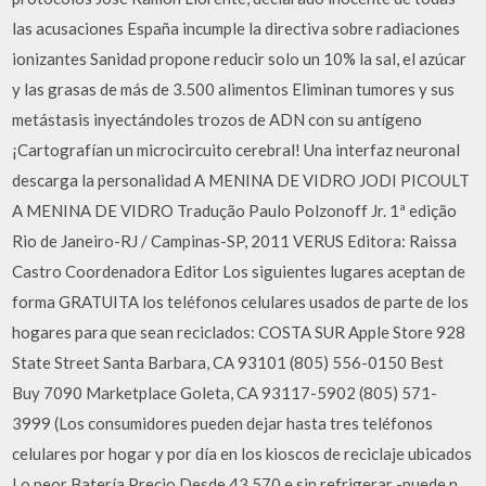
las acusaciones España incumple la directiva sobre radiaciones
ionizantes Sanidad propone reducir solo un 10% la sal, el azúcar
y las grasas de más de 3.500 alimentos Eliminan tumores y sus
metástasis inyectándoles trozos de ADN con su antígeno
¡Cartografían un microcircuito cerebral! Una interfaz neuronal
descarga la personalidad A MENINA DE VIDRO JODI PICOULT
A MENINA DE VIDRO Tradução Paulo Polzonoff Jr. 1ª edição
Rio de Janeiro-RJ / Campinas-SP, 2011 VERUS Editora: Raissa
Castro Coordenadora Editor Los siguientes lugares aceptan de
forma GRATUITA los teléfonos celulares usados de parte de los
hogares para que sean reciclados: COSTA SUR Apple Store 928
State Street Santa Barbara, CA 93101 (805) 556-0150 Best
Buy 7090 Marketplace Goleta, CA 93117-5902 (805) 571-
3999 (Los consumidores pueden dejar hasta tres teléfonos
celulares por hogar y por día en los kioscos de reciclaje ubicados
Lo peor Batería Precio Desde 43.570 e sin refrigerar -puede n