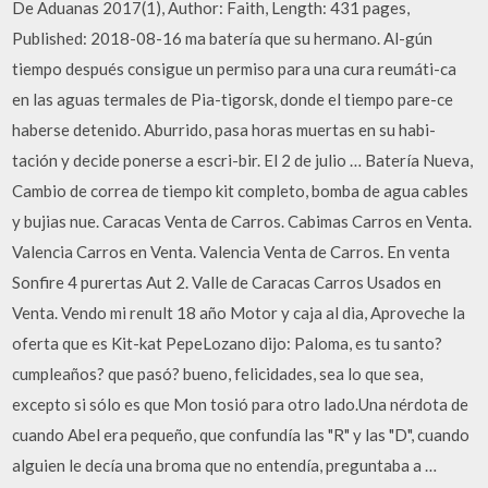
De Aduanas 2017(1), Author: Faith, Length: 431 pages,
Published: 2018-08-16 ma batería que su hermano. Al-gún
tiempo después consigue un permiso para una cura reumáti-ca
en las aguas termales de Pia-tigorsk, donde el tiempo pare-ce
haberse detenido. Aburrido, pasa horas muertas en su habi-
tación y decide ponerse a escri-bir. El 2 de julio … Batería Nueva,
Cambio de correa de tiempo kit completo, bomba de agua cables
y bujias nue. Caracas Venta de Carros. Cabimas Carros en Venta.
Valencia Carros en Venta. Valencia Venta de Carros. En venta
Sonfire 4 purertas Aut 2. Valle de Caracas Carros Usados en
Venta. Vendo mi renult 18 año Motor y caja al dia, Aproveche la
oferta que es Kit-kat PepeLozano dijo: Paloma, es tu santo?
cumpleaños? que pasó? bueno, felicidades, sea lo que sea,
excepto si sólo es que Mon tosió para otro lado.Una nérdota de
cuando Abel era pequeño, que confundía las "R" y las "D", cuando
alguien le decía una broma que no entendía, preguntaba a …