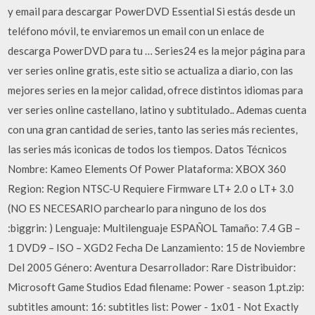
y email para descargar PowerDVD Essential Si estás desde un
teléfono móvil, te enviaremos un email con un enlace de
descarga PowerDVD para tu … Series24 es la mejor página para
ver series online gratis, este sitio se actualiza a diario, con las
mejores series en la mejor calidad, ofrece distintos idiomas para
ver series online castellano, latino y subtitulado.. Ademas cuenta
con una gran cantidad de series, tanto las series más recientes,
las series más iconicas de todos los tiempos. Datos Técnicos
Nombre: Kameo Elements Of Power Plataforma: XBOX 360
Region: Region NTSC-U Requiere Firmware LT+ 2.0 o LT+ 3.0
(NO ES NECESARIO parchearlo para ninguno de los dos
:biggrin: ) Lenguaje: Multilenguaje ESPAÑOL Tamaño: 7.4 GB –
1 DVD9 – ISO – XGD2 Fecha De Lanzamiento: 15 de Noviembre
Del 2005 Género: Aventura Desarrollador: Rare Distribuidor:
Microsoft Game Studios Edad filename: Power - season 1.pt.zip:
subtitles amount: 16: subtitles list: Power - 1x01 - Not Exactly