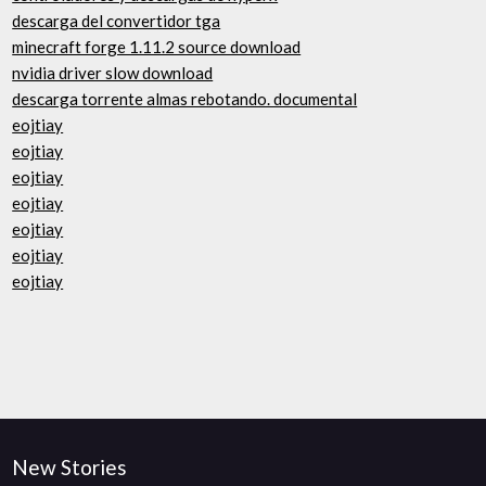
descarga del convertidor tga
minecraft forge 1.11.2 source download
nvidia driver slow download
descarga torrente almas rebotando. documental
eojtiay
eojtiay
eojtiay
eojtiay
eojtiay
eojtiay
eojtiay
New Stories