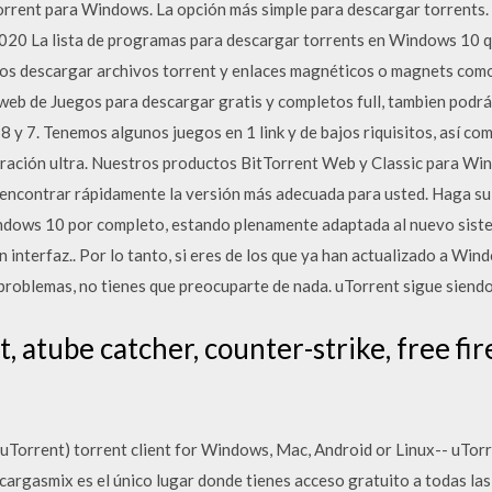
orrent para Windows. La opción más simple para descargar torrents. 
020 La lista de programas para descargar torrents en Windows 10 
nos descargar archivos torrent y enlaces magnéticos o magnets com
web de Juegos para descargar gratis y completos full, tambien podr
 y 7. Tenemos algunos juegos en 1 link y de bajos riquisitos, así co
guración ultra. Nuestros productos BitTorrent Web y Classic para Wi
a encontrar rápidamente la versión más adecuada para usted. Haga su
ndows 10 por completo, estando plenamente adaptada al nuevo sist
interfaz.. Por lo tanto, si eres de los que ya han actualizado a Win
problemas, no tienes que preocuparte de nada. uTorrent sigue siendo
 atube catcher, counter-strike, free fire
uTorrent) torrent client for Windows, Mac, Android or Linux-- uTorr
argasmix es el único lugar donde tienes acceso gratuito a todas las