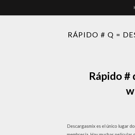
RÁPIDO # Q = 
Rápido # 
w
Descargasmix es el único lugar don
membresía. Hay muchas películas g