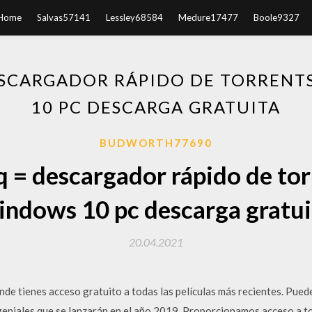
Home
Salvas57141
Lessley68584
Medure17477
Boole9327
DESCARGADOR RÁPIDO DE TORRENT
10 PC DESCARGA GRATUITA
BUDWORTH77690
q = descargador rápido de tor
indows 10 pc descarga gratui
20.04.2021
de tienes acceso gratuito a todas las películas más recientes. Puedes
eniales que se lanzarán en el año 2019. Proporcionamos acceso a to