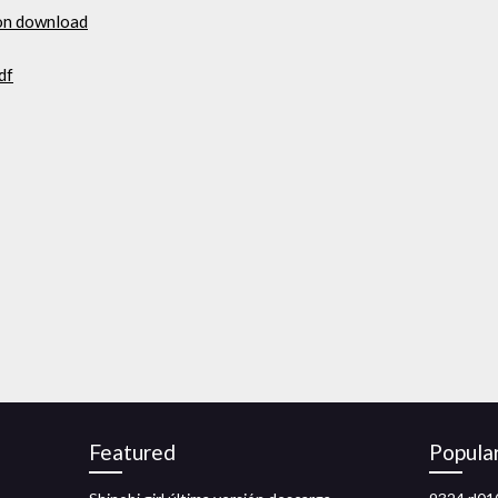
on download
df
Featured
Popula