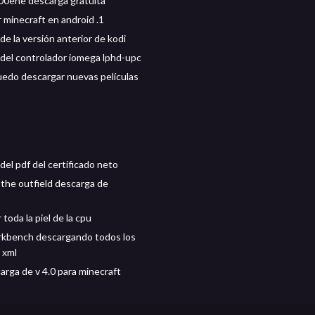
00ene descarga gratuita
 minecraft en android .1
e la versión anterior de kodi
del controlador iomega lphd-upc
edo descargar nuevas películas
del pdf del certificado neto
the outfield descarga de
toda la piel de la cpu
rkbench descargando todos los
 xml
arga de v 4.0 para minecraft