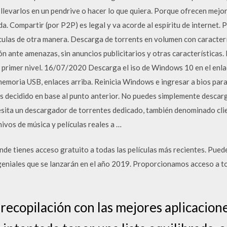
 llevarlos en un pendrive o hacer lo que quiera. Porque ofrecen mejor
a. Compartir (por P2P) es legal y va acorde al espíritu de internet. 
ículas de otra manera. Descarga de torrents en volumen con caracterí
ón ante amenazas, sin anuncios publicitarios y otras característica
de primer nivel. 16/07/2020 Descarga el iso de Windows 10 en el enl
oria USB, enlaces arriba. Reinicia Windows e ingresar a bios para
decidido en base al punto anterior. No puedes simplemente descar
cesita un descargador de torrentes dedicado, también denominado clien
ivos de música y películas reales a …
de tienes acceso gratuito a todas las películas más recientes. Puedes
eniales que se lanzarán en el año 2019. Proporcionamos acceso a to
recopilación con las mejores aplicacione