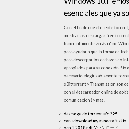
Windows 10.Hemos i
esenciales que ya s
Con el fin de que el cliente torr
mostramos descargar free torrent
Inmediatamente verás cómo Window
para ayudar a que la forma de tra
para descargar los archivos en Int
apropiados para su conexión. Sin 
necesario elegir sabiamente torren
qBittorrent y Transmission son de 
con el descargador online de apk's
comunicacion ) y mas.
descarga de torrent ufc 225
can i download my minecraft skin
nqa 1 2018 pdfダウンロード