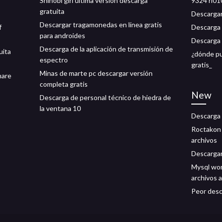
Shinobi girl última versión descarga
9324 rl01
gratuita
Descargar
Descargar tragamonedas en línea gratis
f
Descarga d
para androides
Descarga 
Descarga de la aplicación de transmisión de
uita
¿dónde pu
espectro
gratis_
Minas de marte pc descargar versión
hare
completa gratis
New
Descarga de personal técnico de hiedra de
la ventana 10
Descarga 
Roctakon 
archivos
Descargar 
Mysql wo
archivos a
Peor desc