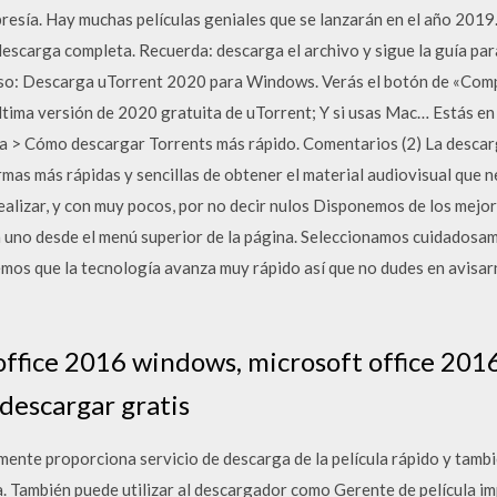
mbresía. Hay muchas películas geniales que se lanzarán en el año 20
descarga completa. Recuerda: descarga el archivo y sigue la guía par
so: Descarga uTorrent 2020 para Windows. Verás el botón de «Compr
 última versión de 2020 gratuita de uTorrent; Y si usas Mac… Estás e
a > Cómo descargar Torrents más rápido. Comentarios (2) La descarg
ormas más rápidas y sencillas de obtener el material audiovisual que 
realizar, y con muy pocos, por no decir nulos Disponemos de los mejo
 uno desde el menú superior de la página. Seleccionamos cuidadosam
bemos que la tecnología avanza muy rápido así que no dudes en avisa
office 2016 windows, microsoft office 201
descargar gratis
mente proporciona servicio de descarga de la película rápido y tambi
a. También puede utilizar al descargador como Gerente de película 