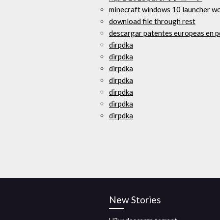
minecraft windows 10 launcher w
download file through rest
descargar patentes europeas en p
dirpdka
dirpdka
dirpdka
dirpdka
dirpdka
dirpdka
dirpdka
New Stories