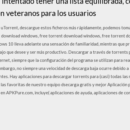
ntentado tener una lista equilibrada, 
on veteranos para los usuarios
ent, uTorrent, descargue estos ficheros más rápidamente, podemos to
 download windows, free torrent download windows, free torrent 
s 10 lleva adelante una sensación de familiaridad, mientras que p
bajo que desee y ser más productivo. Descargar a través de torrents
ernet, siempre que la configuración del programa se utilizan para rea
embargo, no siempre una velocidad de descarga baja ocurre debido a 
tes. Hay aplicaciones para descargar torrents para (casi) todas las 
las favoritas de nuestro equipo dsecarga gratis y mejor Aplicación 
 en APKPure.com, incluye( aplicaciones de ayuda, aplicaciones de co