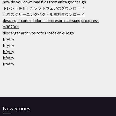
how do you download files from anita goodesign
トレントを介したソフトウェアのダウンロード
ハウスクリーニングベクトル無料ダウンロード
descargar controlador de impresora samsung proxpress
m3870fd
descargar archivos rotos rotos en el logo
lrfytry
lrfytry
lrfytry
lrfytry
lrfytry
New Stories