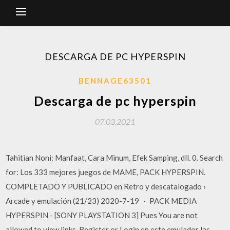
DESCARGA DE PC HYPERSPIN
BENNAGE63501
Descarga de pc hyperspin
07.03.2021
Tahitian Noni: Manfaat, Cara Minum, Efek Samping, dll. 0. Search
for: Los 333 mejores juegos de MAME, PACK HYPERSPIN.
COMPLETADO Y PUBLICADO en Retro y descatalogado ›
Arcade y emulación (21/23) 2020-7-19 · PACK MEDIA
HYPERSPIN - [SONY PLAYSTATION 3] Pues You are not
allowed to view links. Register or Login en este emulador las