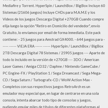
Mediafire y Torrent. HyperSpin / LaunchBox / BigBox Incluye 60
Sistemas (21606 juegos) Incluye CHDs para M.A.M.E y los
Videos de los juegos Descarga Digital +270GB Cuando compre
elija luego la opción "Retiro en Domicilio del vendedor", envío
Gratuito, lo enviamos por email de forma inmediata. Este pack
contiene: - 25 juegos para Amstrad GX4000. - 644 juegos para -
---- ----- VIEJA ERA ----- ----- HyperSpin / LaunchBox / BigBox
2TB Descarga Digital 78 Sistemas / 25905 juegos --- Aparte de
todo lo incluido en la versión de +270GB --- 3DO / American
Laser Games / Amiga CD32 / Daphne / Nintendo GameCube /
PC Engine-FX / PlayStation 1 / Sega Dreamcast / Sega Mega-
CD / Sega Saturn / Turbografx-CD / WoW Action Max -
Completos con sus respectivos juegos RetroArch es un
emulador muy especial que, en lugar de centrarse en una sola
consola, intenta abarcar todo tipo de consolas y juegos,
pudiendo emular miles de títulos de diferentes plataformas al