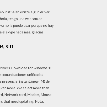
o inst5alar, existe algun driver
 hola, tengo una webcam de
 ya no la puedo usar porque no hay
ra el skype nada mas. gracias
e, sin
Drivers Download for windows 10,
de comunicaciones unificadas
la presencia, instantánea (IM) de
 even more. We select more than
card, Network card, Modem, Mouse,
ers that need updating. Nota: