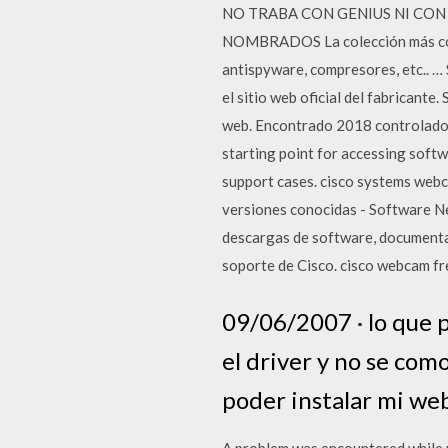
NO TRABA CON GENIUS NI CO
NOMBRADOS La colección más conpl
antispyware, compresores, etc.. … 
el sitio web oficial del fabricant
web. Encontrado 2018 controlador
starting point for accessing sof
support cases. cisco systems web
versiones conocidas - Software New
descargas de software, documenta
soporte de Cisco. cisco webcam 
09/06/2007 · lo que 
el driver y no se com
poder instalar mi w
A problem was encountered while re