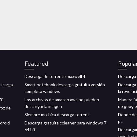
Featured
Popula
Descarga de torrente maxwell 4
Descarga 
escarga
Smart notebook descarga gratuita versión
Descarga 
completa windows
la revoluc
70
Los archivos de amazon aws no pueden
Manera fá
descargar la imagen
de google
voz de
Siempre mi chica descarga torrent
Donde des
pc
ndroid
Descarga gratuita ccleaner para windows 7
64 bit
Descargar
twin turb