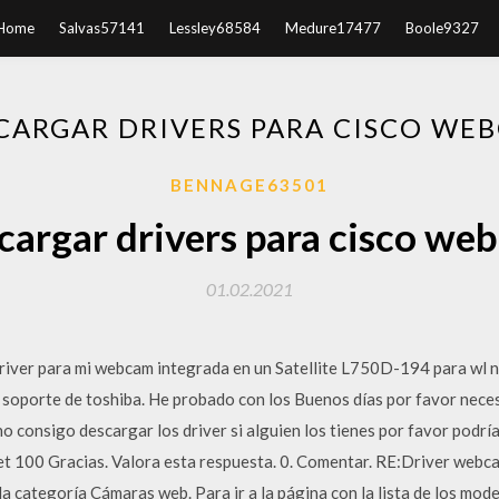
Home
Salvas57141
Lessley68584
Medure17477
Boole9327
CARGAR DRIVERS PARA CISCO WE
BENNAGE63501
cargar drivers para cisco we
01.02.2021
river para mi webcam integrada en un Satellite L750D-194 para wl
 soporte de toshiba. He probado con los Buenos días por favor neces
o consigo descargar los driver si alguien los tienes por favor podrí
net 100 Gracias. Valora esta respuesta. 0. Comentar. RE:Driver webc
la categoría Cámaras web. Para ir a la página con la lista de los mode