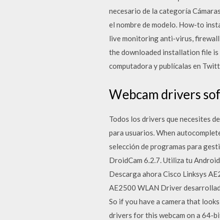
necesario de la categoría Cámaras 
el nombre de modelo. How-to insta
live monitoring anti-virus, firew
the downloaded installation file i
computadora y publícalas en Twitt
Webcam drivers sof
Todos los drivers que necesites d
para usuarios. When autocomplete 
selección de programas para gesti
DroidCam 6.2.7. Utiliza tu Andr
Descarga ahora Cisco Linksys AE2
AE2500 WLAN Driver desarrollado 
So if you have a camera that looks 
drivers for this webcam on a 64-