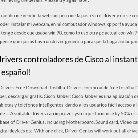
 amiho me vendio la webcam pero me la paso sin el driver y no se com
poder instalar mi webcam, en mi computador windows xp porfa ayuda
 tengo desde que usaba win 98, como tb uso otra pc actual con win 7
e. pense que quizas haya un driver generico para que la haga andar pa
rivers controladores de Cisco al instant
 español!
Drivers Free Download. Toshiba-Drivers.com provide free toshiba 
bber, descargar gratis. Cisco Jabber: Cisco Jabber es una aplicación 
abletas y teléfonos inteligentes, dando a los usuarios fácil acceso a 
a de … A suitable drivers can improve system performance by 50% or
abase of Driver Genius, including Motherboard, Sound card, Video 
tal devices etc. With one click, Driver Genius will work out all driv