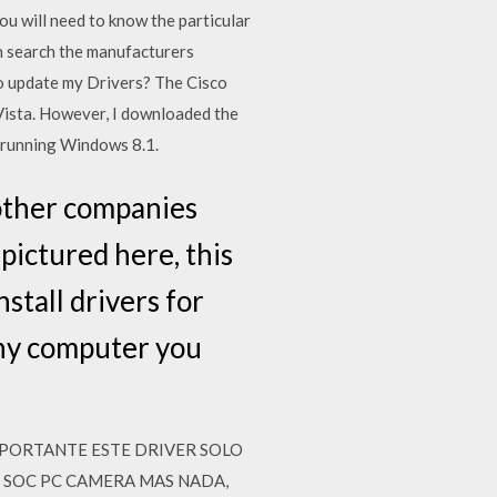
u will need to know the particular
n search the manufacturers
 to update my Drivers? The Cisco
Vista. However, I downloaded the
 running Windows 8.1.
 other companies
 pictured here, this
stall drivers for
ny computer you
P). IMPORTANTE ESTE DRIVER SOLO
 SOC PC CAMERA MAS NADA,