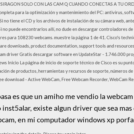
N SIRAGON SOLO CON LAS CAM Q CUANDO CONECTAS A TU O
eta para la optimización y mantenimiento del PC: antivirus, softw
Si no tiene el CD y los archivos de instalación de su cámara web, ant
e. Si no puede encontrarlos allí, no dude en descargar controladores d
es para 108230 webcams. muestre la página 1 de 41. Cisco's techni
tware downloads, product documentation, support tools and resource
cam driver Gratis descargar software en UpdateStar - 1.746.000 pr
s Inicio La página de inicio de soporte técnico de Cisco es su punt
ción de productos, herramientas y recursos de soporte, números de 
free download - Active WebCam, Free Webcam Recorder, WebCam Re
pasa es que un amiho me vendio la webcam 
o inst5alar, existe algun driver que sea ma
ebcam, en mi computador windows xp porfa
trieving the details. Please try again later.