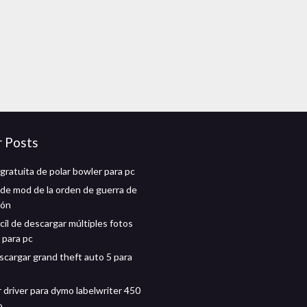
r Posts
gratuita de polar bowler para pc
de mod de la orden de guerra de
ión
cil de descargar múltiples fotos
 para pc
cargar grand theft auto 5 para
 driver para dymo labelwriter 450
o