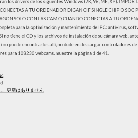
tran los drivers de los siguentes Windows (2K, 98, ME, XP). IM
CONECTAS A TU ORDENADOR DIGAN CIF SINGLE CHIP O SOC 
IRAGON SOLO CON LAS CAM Q CUANDO CONECTAS A TU ORDE
eta para la optimización y mantenimiento del PC: antivirus, softw
Si no tiene el CD y los archivos de instalación de su cámara web, ant
e. Si no puede encontrarlos allí, no dude en descargar controladores d
es para 108230 webcams. muestre la página 1 de 41.
pc
ad
ードし、更新はありません