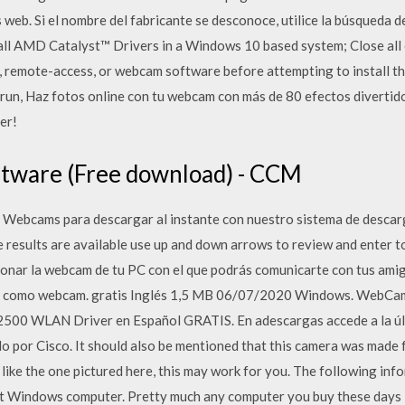
web. Si el nombre del fabricante se desconoce, utilice la búsqueda 
ll AMD Catalyst™ Drivers in a Windows 10 based system; Close all 
all, remote-access, or webcam software before attempting to instal
s run, Haz fotos online con tu webcam con más de 80 efectos divertido
er!
tware (Free download) - CCM
e Webcams para descargar al instante con nuestro sistema de descarg
results are available use up and down arrows to review and enter to
onar la webcam de tu PC con el que podrás comunicarte con tus amig
oid como webcam. gratis Inglés 1,5 MB 06/07/2020 Windows. WebCa
500 WLAN Driver en Español GRATIS. En adescargas accede a la últ
por Cisco. It should also be mentioned that this camera was made f
like the one pictured here, this may work for you. The following info
bit Windows computer. Pretty much any computer you buy these days 