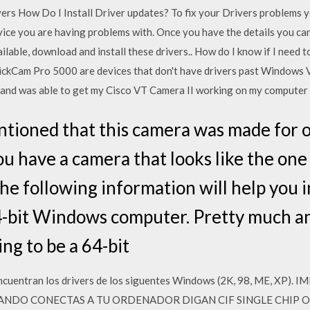
rs How Do I Install Driver updates? To fix your Drivers problems yo
ce you are having problems with. Once you have the details you ca
vailable, download and install these drivers.. How do I know if I need
ickCam Pro 5000 are devices that don't have drivers past Windows 
and was able to get my Cisco VT Camera II working on my computer
entioned that this camera was made for
you have a camera that looks like the one
e following information will help you in
4-bit Windows computer. Pretty much a
ing to be a 64-bit
encuentran los drivers de los siguentes Windows (2K, 98, ME, X
ANDO CONECTAS A TU ORDENADOR DIGAN CIF SINGLE CHIP O