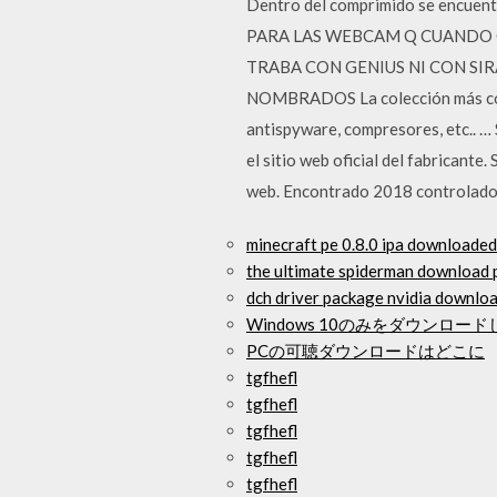
Dentro del comprimido se encuen
PARA LAS WEBCAM Q CUANDO 
TRABA CON GENIUS NI CON S
NOMBRADOS La colección más conpl
antispyware, compresores, etc.. … 
el sitio web oficial del fabricant
web. Encontrado 2018 controlador
minecraft pe 0.8.0 ipa downloaded
the ultimate spiderman download 
dch driver package nvidia downlo
Windows 10のみをダウンロ
PCの可聴ダウンロードはどこに
tgfhefl
tgfhefl
tgfhefl
tgfhefl
tgfhefl